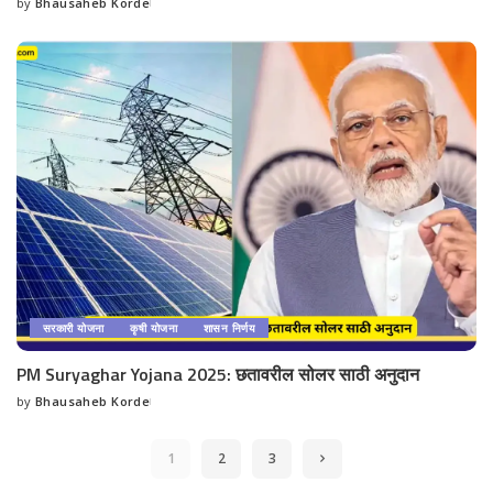
by
Bhausaheb Korde
Posted
by
सरकारी योजना
कृषी योजना
शासन निर्णय
PM Suryaghar Yojana 2025: छतावरील सोलर साठी अनुदान
by
Bhausaheb Korde
Posted
by
1
2
3