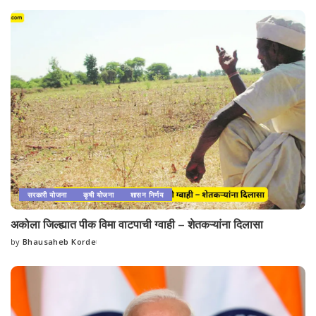
by
सरकारी योजना
कृषी योजना
शासन निर्णय
अकोला जिल्ह्यात पीक विमा वाटपाची ग्वाही – शेतकऱ्यांना दिलासा
by
Bhausaheb Korde
Posted
by