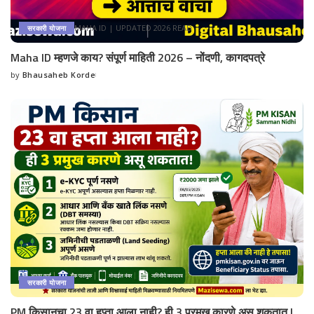
MAHA ID | UPDATED 2026 READ
सरकारी योजना
Maha ID म्हणजे काय? संपूर्ण माहिती 2026 – नोंदणी, कागदपत्रे
by
Bhausaheb Korde
Posted
by
सरकारी योजना
PM किसानचा 23 वा हप्ता आला नाही? ही 3 प्रमुख कारणे असू शकतात |