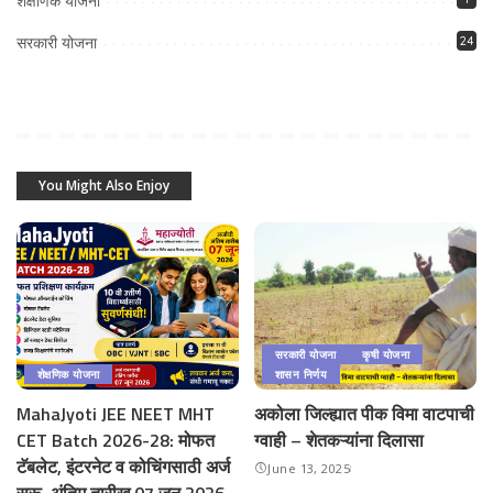
शेक्षणिक योजना
सरकारी योजना
24
You Might Also Enjoy
सरकारी योजना
कृषी योजना
शेक्षणिक योजना
शासन निर्णय
MahaJyoti JEE NEET MHT
अकोला जिल्ह्यात पीक विमा वाटपाची
CET Batch 2026-28: मोफत
ग्वाही – शेतकऱ्यांना दिलासा
टॅबलेट, इंटरनेट व कोचिंगसाठी अर्ज
June 13, 2025
सुरू, अंतिम तारीख 07 जून 2026