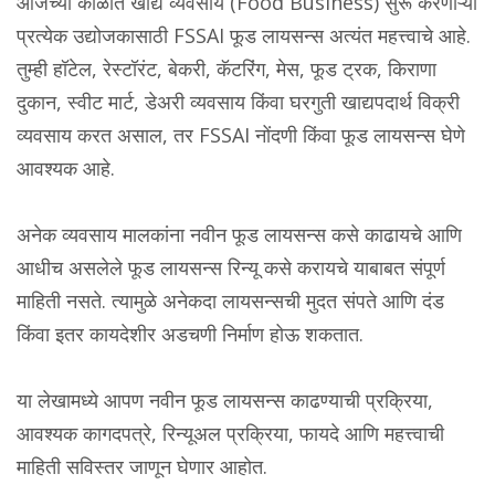
आजच्या काळात खाद्य व्यवसाय (Food Business) सुरू करणाऱ्या
प्रत्येक उद्योजकासाठी FSSAI फूड लायसन्स अत्यंत महत्त्वाचे आहे.
तुम्ही हॉटेल, रेस्टॉरंट, बेकरी, कॅटरिंग, मेस, फूड ट्रक, किराणा
दुकान, स्वीट मार्ट, डेअरी व्यवसाय किंवा घरगुती खाद्यपदार्थ विक्री
व्यवसाय करत असाल, तर FSSAI नोंदणी किंवा फूड लायसन्स घेणे
आवश्यक आहे.
अनेक व्यवसाय मालकांना नवीन फूड लायसन्स कसे काढायचे आणि
आधीच असलेले फूड लायसन्स रिन्यू कसे करायचे याबाबत संपूर्ण
माहिती नसते. त्यामुळे अनेकदा लायसन्सची मुदत संपते आणि दंड
किंवा इतर कायदेशीर अडचणी निर्माण होऊ शकतात.
या लेखामध्ये आपण नवीन फूड लायसन्स काढण्याची प्रक्रिया,
आवश्यक कागदपत्रे, रिन्यूअल प्रक्रिया, फायदे आणि महत्त्वाची
माहिती सविस्तर जाणून घेणार आहोत.