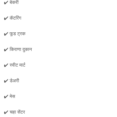
✔️ बेकरी
✔️ कॅटरिंग
✔️ फूड ट्रक
✔️ किराणा दुकान
✔️ स्वीट मार्ट
✔️ डेअरी
✔️ मेस
✔️ चहा सेंटर