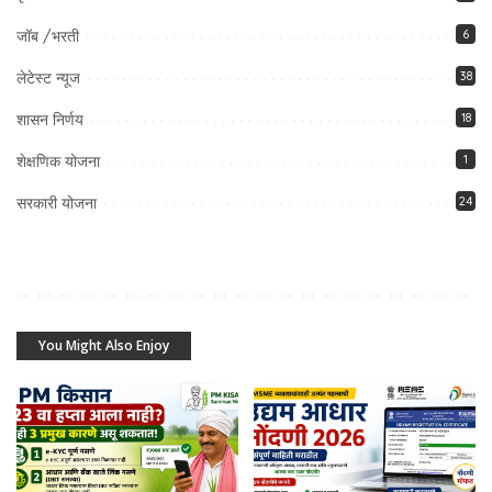
जॉब /भरती
6
लेटेस्ट न्यूज
38
शासन निर्णय
18
शेक्षणिक योजना
1
सरकारी योजना
24
You Might Also Enjoy