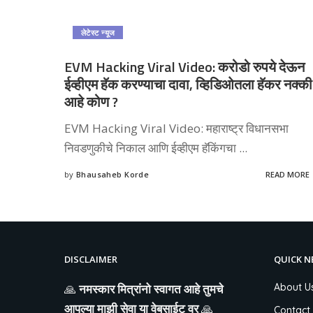
लेटेस्ट न्यूज
EVM Hacking Viral Video: करोडो रुपये देऊन
ईव्हीएम हॅक करण्याचा दावा, व्हिडिओतला हॅकर नक्की
आहे कोण ?
EVM Hacking Viral Video: महाराष्ट्र विधानसभा
निवडणुकीचे निकाल आणि ईव्हीएम हॅकिंगचा
...
by
Bhausaheb Korde
READ MORE
Posted
by
DISCLAIMER
QUICK N
🙏
नमस्कार मित्रांनो स्वागत आहे तुमचे
About U
आपल्या माझी सेवा या वेबसाईट वर
🙏
Contact