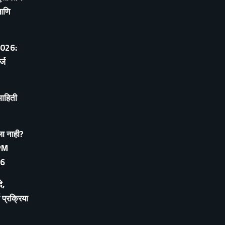
आणि
 2026:
्ज
माहिती
ा नाही?
 PM
26
े,
 प्रक्रिया